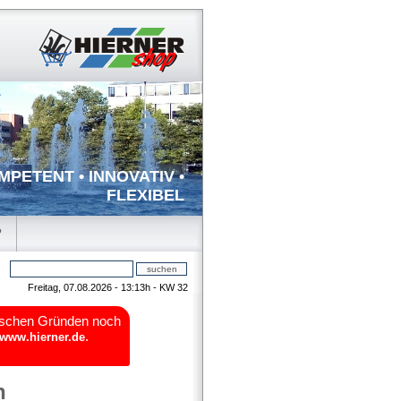
MPETENT • INNOVATIV •
FLEXIBEL
P
Freitag, 07.08.2026 - 13:13h - KW 32
orischen Gründen noch
.
www.hierner.de
n