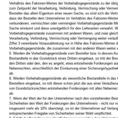
Verhältnis des Faktoren-Wertes der Vorbehaltsgegenstände zu der übri
zum Zeitpunkt der Verarbeitung, Verbindung, Vermischung oder Vermen
Besteller das allein Eigentum einer neuen Sache, so sind sich die Vertr
dass der Besteller dem Unternehmer im Verhältnis des Faktoren-Wertes
verbundenen, vermischten oder vermengten Vorbehaltsgegenstände Mi
Sache einräumt und diese unentgeltlich für den Lieferanten verwahrt. W
Vorbehaltsgegenstände zusammen mit anderen Waren, und zwar gleich
Verarbeitung, Verbindung, Vermischung oder Vermengung weiter veräußer
Ziffer 3 vereinbarte Vorausabtretung nur in Höhe des Faktoren-Wertes d
Vorbehaltsgegenstände, die zusammen mit den anderen Waren weiter v
5. Werden die Vorbehaltsgegenstände vom Besteller bzw. in dessen Auf
Bestandteile in das Grundstück eines Dritten eingebaut, so tritt der Bes
den Dritten oder den, den es angeht, etwa entstehende Forderungen auf
Nebenrechten, einschließlich der Einräumung einer Sicherungshypoth
ab.
6. Werden Vorbehaltsgegenstände als wesentliche Bestandteile in das
Bestellers eingebaut, so tritt dieser schon jetzt die aus einer Veräuße
von Grundstücksrechten entstehenden Forderungen mit allen Nebenre
ab.
7. Wenn der Wert der für den Unternehmer nach den vorstehenden B
Sicherheiten den Wert der Forderungen des Unternehmers - nicht nur 
insgesamt mehr als 10% übersteigt, so ist der Unternehmer auf Verlang
entsprechenden Freigabe von Sicherheiten seiner Wahl verpflichtet.