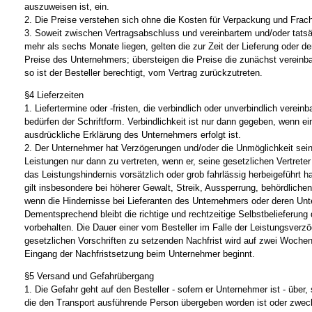
auszuweisen ist, ein.
2. Die Preise verstehen sich ohne die Kosten für Verpackung und Frach
3. Soweit zwischen Vertragsabschluss und vereinbartem und/oder tats
mehr als sechs Monate liegen, gelten die zur Zeit der Lieferung oder der
Preise des Unternehmers; übersteigen die Preise die zunächst verein
so ist der Besteller berechtigt, vom Vertrag zurückzutreten.
§4 Lieferzeiten
1. Liefertermine oder -fristen, die verbindlich oder unverbindlich verein
bedürfen der Schriftform. Verbindlichkeit ist nur dann gegeben, wenn e
ausdrückliche Erklärung des Unternehmers erfolgt ist.
2. Der Unternehmer hat Verzögerungen und/oder die Unmöglichkeit sein
Leistungen nur dann zu vertreten, wenn er, seine gesetzlichen Vertreter
das Leistungshindernis vorsätzlich oder grob fahrlässig herbeigeführt 
gilt insbesondere bei höherer Gewalt, Streik, Aussperrung, behördlich
wenn die Hindernisse bei Lieferanten des Unternehmers oder deren Unter
Dementsprechend bleibt die richtige und rechtzeitige Selbstbelieferun
vorbehalten. Die Dauer einer vom Besteller im Falle der Leistungsverz
gesetzlichen Vorschriften zu setzenden Nachfrist wird auf zwei Wochen 
Eingang der Nachfristsetzung beim Unternehmer beginnt.
§5 Versand und Gefahrübergang
1. Die Gefahr geht auf den Besteller - sofern er Unternehmer ist - über
die den Transport ausführende Person übergeben worden ist oder zwe