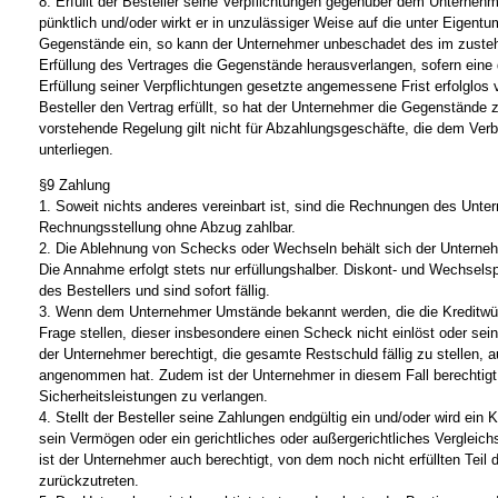
8. Erfüllt der Besteller seine Verpflichtungen gegenüber dem Unternehm
pünktlich und/oder wirkt er in unzulässiger Weise auf die unter Eigentu
Gegenstände ein, so kann der Unternehmer unbeschadet des im zuste
Erfüllung des Vertrages die Gegenstände herausverlangen, sofern eine 
Erfüllung seiner Verpflichtungen gesetzte angemessene Frist erfolglos v
Besteller den Vertrag erfüllt, so hat der Unternehmer die Gegenstände
vorstehende Regelung gilt nicht für Abzahlungsgeschäfte, die dem Ver
unterliegen.
§9 Zahlung
1. Soweit nichts anderes vereinbart ist, sind die Rechnungen des Unt
Rechnungsstellung ohne Abzug zahlbar.
2. Die Ablehnung von Schecks oder Wechseln behält sich der Unterneh
Die Annahme erfolgt stets nur erfüllungshalber. Diskont- und Wechsel
des Bestellers und sind sofort fällig.
3. Wenn dem Unternehmer Umstände bekannt werden, die die Kreditwürd
Frage stellen, dieser insbesondere einen Scheck nicht einlöst oder seine
der Unternehmer berechtigt, die gesamte Restschuld fällig zu stellen,
angenommen hat. Zudem ist der Unternehmer in diesem Fall berechtigt
Sicherheitsleistungen zu verlangen.
4. Stellt der Besteller seine Zahlungen endgültig ein und/oder wird ein
sein Vermögen oder ein gerichtliches oder außergerichtliches Vergleich
ist der Unternehmer auch berechtigt, von dem noch nicht erfüllten Teil 
zurückzutreten.