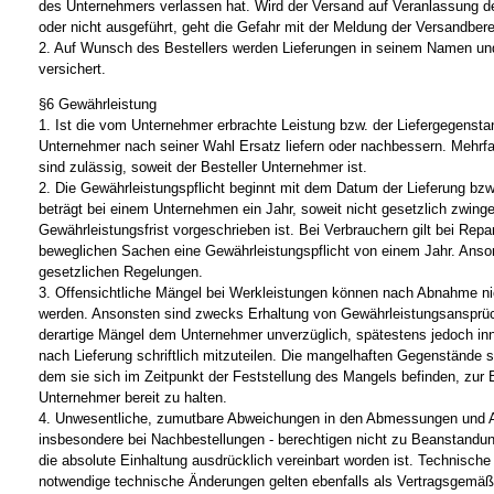
des Unternehmers verlassen hat. Wird der Versand auf Veranlassung de
oder nicht ausgeführt, geht die Gefahr mit der Meldung der Versandberei
2. Auf Wunsch des Bestellers werden Lieferungen in seinem Namen un
versichert.
§6 Gewährleistung
1. Ist die vom Unternehmer erbrachte Leistung bzw. der Liefergegensta
Unternehmer nach seiner Wahl Ersatz liefern oder nachbessern. Mehr
sind zulässig, soweit der Besteller Unternehmer ist.
2. Die Gewährleistungspflicht beginnt mit dem Datum der Lieferung bz
beträgt bei einem Unternehmen ein Jahr, soweit nicht gesetzlich zwing
Gewährleistungsfrist vorgeschrieben ist. Bei Verbrauchern gilt bei Rep
beweglichen Sachen eine Gewährleistungspflicht von einem Jahr. Anson
gesetzlichen Regelungen.
3. Offensichtliche Mängel bei Werkleistungen können nach Abnahme n
werden. Ansonsten sind zwecks Erhaltung von Gewährleistungsansprüc
derartige Mängel dem Unternehmer unverzüglich, spätestens jedoch i
nach Lieferung schriftlich mitzuteilen. Die mangelhaften Gegenstände s
dem sie sich im Zeitpunkt der Feststellung des Mangels befinden, zur 
Unternehmer bereit zu halten.
4. Unwesentliche, zumutbare Abweichungen in den Abmessungen und 
insbesondere bei Nachbestellungen - berechtigen nicht zu Beanstandun
die absolute Einhaltung ausdrücklich vereinbart worden ist. Technisch
notwendige technische Änderungen gelten ebenfalls als Vertragsgemäß,