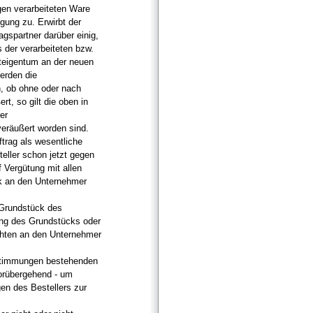
gen verarbeiteten Ware
gung zu. Erwirbt der
agspartner darüber einig,
 der verarbeiteten bzw.
teigentum an der neuen
erden die
, ob ohne oder nach
t, so gilt die oben in
er
eräußert worden sind.
trag als wesentliche
teller schon jetzt gegen
 Vergütung mit allen
ek an den Unternehmer
 Grundstück des
rung des Grundstücks oder
chten an den Unternehmer
estimmungen bestehenden
vorübergehend - um
en des Bestellers zur