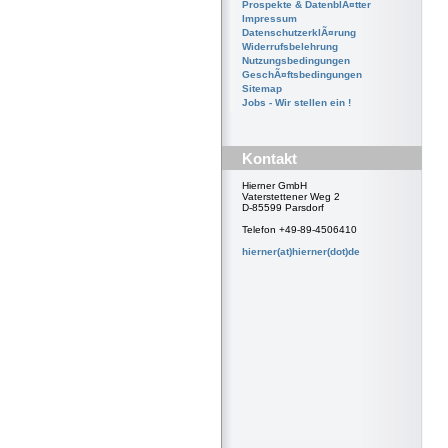
Prospekte & DatenblÃ¤tter
Impressum
DatenschutzerklÃ¤rung
Widerrufsbelehrung
Nutzungsbedingungen
GeschÃ¤ftsbedingungen
Sitemap
Jobs - Wir stellen ein !
Kontakt
Hierner GmbH
Vaterstettener Weg 2
D-85599 Parsdorf
Telefon +49-89-4506410
hierner(at)hierner(dot)de