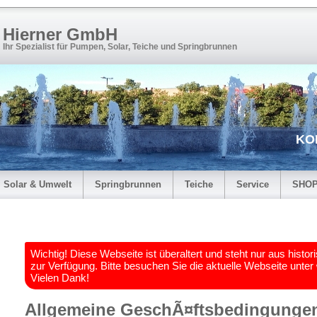
Hierner GmbH
Ihr Spezialist für Pumpen, Solar, Teiche und Springbrunnen
KO
Solar & Umwelt
Springbrunnen
Teiche
Service
SHO
Wichtig! Diese Webseite ist überaltert und steht nur aus hist
zur Verfügung. Bitte besuchen Sie die aktuelle Webseite unter
Vielen Dank!
Allgemeine GeschÃ¤ftsbedingunge