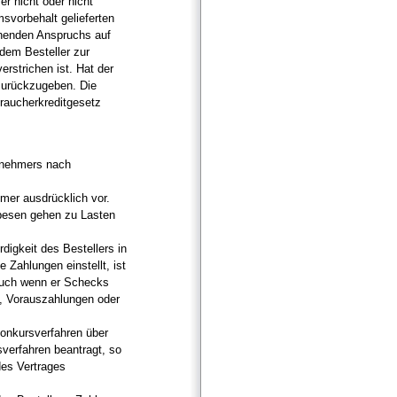
er nicht oder nicht
msvorbehalt gelieferten
henden Anspruchs auf
dem Besteller zur
erstrichen ist. Hat der
 zurückzugeben. Die
braucherkreditgesetz
ernehmers nach
mer ausdrücklich vor.
spesen gehen zu Lasten
igkeit des Bestellers in
 Zahlungen einstellt, ist
 auch wenn er Schecks
, Vorauszahlungen oder
 Konkursverfahren über
sverfahren beantragt, so
des Vertrages