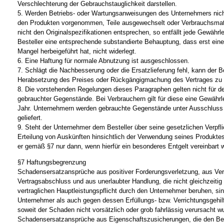
Verschlechterung der Gebrauchstauglichkeit darstellen.
5. Werden Betriebs- oder Wartungsanweisungen des Unternehmers nich
den Produkten vorgenommen, Teile ausgewechselt oder Verbrauchsmate
nicht den Originalspezifikationen entsprechen, so entfällt jede Gewährl
Besteller eine entsprechende substandierte Behauptung, dass erst ein
Mangel herbeigeführt hat, nicht widerlegt.
6. Eine Haftung für normale Abnutzung ist ausgeschlossen.
7. Schlägt die Nachbesserung oder die Ersatzlieferung fehl, kann der B
Herabsetzung des Preises oder Rückgängigmachung des Vertrages zu 
8. Die vorstehenden Regelungen dieses Paragraphen gelten nicht für de
gebrauchter Gegenstände. Bei Verbrauchern gilt für diese eine Gewährl
Jahr. Unternehmern werden gebrauchte Gegenstände unter Ausschluss 
geliefert.
9. Steht der Unternehmer dem Besteller über seine gesetzlichen Verpfl
Erteilung von Auskünften hinsichtlich der Verwendung seines Produktes
er gemäß §7 nur dann, wenn hierfür ein besonderes Entgelt vereinbart 
§7 Haftungsbegrenzung
Schadensersatzansprüche aus positiver Forderungsverletzung, aus Ver
Vertragsabschluss und aus unerlaubter Handlung, die nicht gleichzeitig 
vertraglichen Hauptleistungspflicht durch den Unternehmer beruhen, s
Unternehmer als auch gegen dessen Erfüllungs- bzw. Verrichtungsgehi
soweit der Schaden nicht vorsätzlich oder grob fahrlässig verursacht wur
Schadensersatzansprüche aus Eigenschaftszusicherungen, die den Bes