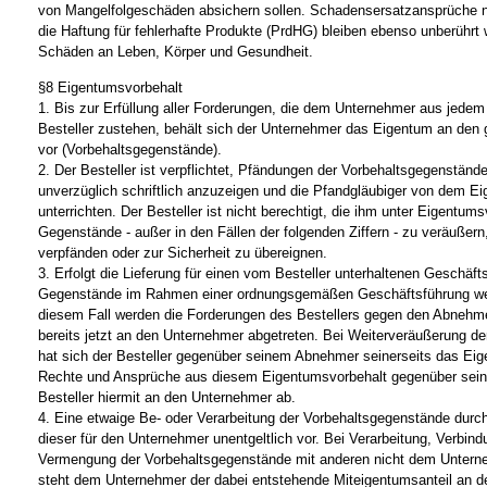
von Mangelfolgeschäden absichern sollen. Schadensersatzansprüche 
die Haftung für fehlerhafte Produkte (PrdHG) bleiben ebenso unberührt 
Schäden an Leben, Körper und Gesundheit.
§8 Eigentumsvorbehalt
1. Bis zur Erfüllung aller Forderungen, die dem Unternehmer aus jede
Besteller zustehen, behält sich der Unternehmer das Eigentum an den 
vor (Vorbehaltsgegenstände).
2. Der Besteller ist verpflichtet, Pfändungen der Vorbehaltsgegenstä
unverzüglich schriftlich anzuzeigen und die Pfandgläubiger von dem E
unterrichten. Der Besteller ist nicht berechtigt, die ihm unter Eigentums
Gegenstände - außer in den Fällen der folgenden Ziffern - zu veräußer
verpfänden oder zur Sicherheit zu übereignen.
3. Erfolgt die Lieferung für einen vom Besteller unterhaltenen Geschäfts
Gegenstände im Rahmen einer ordnungsgemäßen Geschäftsführung weit
diesem Fall werden die Forderungen des Bestellers gegen den Abnehm
bereits jetzt an den Unternehmer abgetreten. Bei Weiterveräußerung d
hat sich der Besteller gegenüber seinem Abnehmer seinerseits das Eig
Rechte und Ansprüche aus diesem Eigentumsvorbehalt gegenüber seine
Besteller hiermit an den Unternehmer ab.
4. Eine etwaige Be- oder Verarbeitung der Vorbehaltsgegenstände durc
dieser für den Unternehmer unentgeltlich vor. Bei Verarbeitung, Verbin
Vermengung der Vorbehaltsgegenstände mit anderen nicht dem Unter
steht dem Unternehmer der dabei entstehende Miteigentumsanteil an 