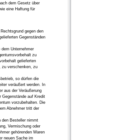
nach dem Gesetz über
wie eine Haftung für
m Rechtsgrund gegen den
gelieferten Gegenständen
nde dem Unternehmer
igentumsvorbehalt zu
vorbehalt gelieferten
n, zu verschenken, zu
betrieb, so dürfen die
er veräußert werden. In
er aus der Veräußerung
er Gegenstände auf Kredit
entum vorzubehalten. Die
m Abnehmer tritt der
h den Besteller nimmt
dung, Vermischung oder
nehmer gehörenden Waren
der neuen Sache im