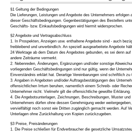
§1 Geltung der Bedingungen
Die Lieferungen, Leistungen und Angebote des Unternehmers erfolgen a
dieser Geschäftsbedingungen. Gegenbestätigungen des Bestellers unte
Geschäfts- bzw. Einkaufsbedingungen wird hiermit widersprochen.
§2 Angebote und Vertragsabschluss
1. In Prospekten, Anzeigen usw. enthaltene Angebote sind - auch bezüg
freibleibend und unverbindlich. An speziell ausgearbeitete Angebote hä
24 Werktage ab dem Datum des Angebotes gebunden, es sei denn auf
andere Zeiträume vermerkt.
2. Nebenreden, Änderungen, Ergänzungen und/oder sonstige Abweichu
vorliegenden Geschäftsbedingungen sind nur gültig, wenn der Unterneh
Einverständnis erklärt hat. Derartige Vereinbarungen sind schriftlich zu t
3. Angaben in Angeboten und/oder Auftragsbestätigungen des Unterneh
offensichtlichen Irrtum beruhen, namentlich einem Schreib- oder Rechen
Unternehmer nicht. Vielmehr gilt die offensichtliche gewollte Erklärung.
4. Die Angebotsunterlagen, Zeichnungen, Beschreibungen, Muster und
Unternehmers dürfen ohne dessen Genehmigung weder weitergegeben, v
vervielfältigt noch sonst wie Dritten zugänglich gemacht werden. Auf Ve
Unterlagen ohne Zurückhaltung von Kopien zurückzugeben.
§3 Preise, Preisänderungen
1. Die Preise schließen für Endverbraucher die gesetzliche Umsatzsteu