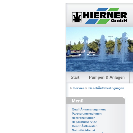
Start
Pumpen & Anlagen
Service
GeschÃ¤ftsbedingungen
Menü
QualitÃ¤tsmanagement
Partnerunternehmen
Referenzkunden
Reparaturservice
GeschÃ¤ftszeiten
Notruf-Notdienst