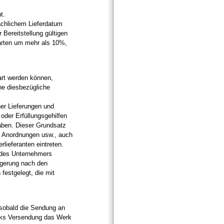
t.
ächlichem Lieferdatum
 Bereitstellung gültigen
barten um mehr als 10%,
bart werden können,
ine diesbezügliche
er Lieferungen und
 oder Erfüllungsgehilfen
haben. Dieser Grundsatz
en Anordnungen usw., auch
lieferanten eintreten.
g des Unternehmers
ögerung nach den
festgelegt, die mit
, sobald die Sendung an
cks Versendung das Werk