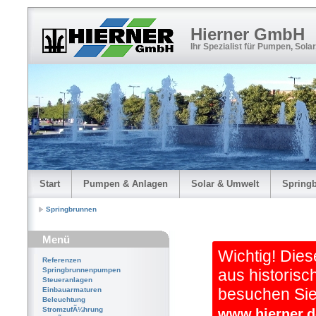
Hierner GmbH
Ihr Spezialist für Pumpen, Sola
Start
Pumpen & Anlagen
Solar & Umwelt
Spring
Springbrunnen
Menü
Wichtig! Dies
Referenzen
Springbrunnenpumpen
aus historisc
Steueranlagen
besuchen Sie 
Einbauarmaturen
Beleuchtung
StromzufÃ¼hrung
www.hierner.d