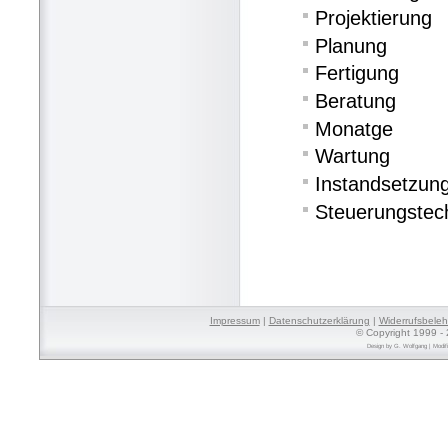
Projektierung
Planung
Fertigung
Beratung
Monatge
Wartung
Instandsetzun
Steuerungstec
Impressum
|
Datenschutzerklärung
|
Widerrufsbele
© Copyright 1999 - 
Design by
G. Wolfgang
| Modif