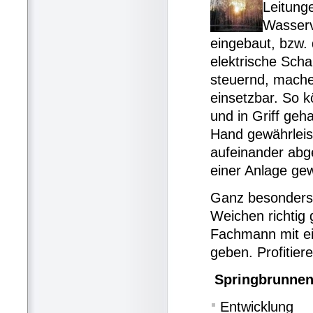
Leitung
Wasserv
eingebaut, bzw. 
elektrische Sch
steuernd, mache
einsetzbar. So k
und in Griff geh
Hand gewährleis
aufeinander abg
einer Anlage gew
Ganz besonders w
Weichen richtig 
Fachmann mit ein
geben. Profitier
Springbrunnent
Entwicklung