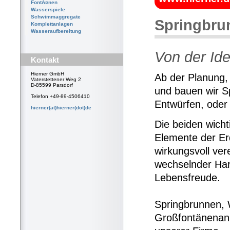
FontÃ¤nen
Wasserspiele
Schwimmaggregate
Springbru
Komplettanlagen
Wasseraufbereitung
Von der Ide
Kontakt
Hierner GmbH
Ab der Planung, 
Vaterstettener Weg 2
D-85599 Parsdorf
und bauen wir S
Telefon +49-89-4506410
Entwürfen, oder
hierner(at)hierner(dot)de
Die beiden wich
Elemente der Er
wirkungsvoll ver
wechselnder Har
Lebensfreude.
Springbrunnen, 
Großfontänenanl