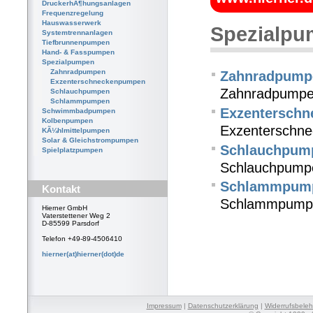
DruckerhÃ¶hungsanlagen
Frequenzregelung
Hauswasserwerk
Spezialp
Systemtrennanlagen
Tiefbrunnenpumpen
Hand- & Fasspumpen
Spezialpumpen
Zahnradpumpen
Zahnradpump
Exzenterschneckenpumpen
Zahnradpump
Schlauchpumpen
Schlammpumpen
Exzentersch
Schwimmbadpumpen
Kolbenpumpen
Exzenterschn
KÃ¼hlmittelpumpen
Solar & Gleichstrompumpen
Schlauchpum
Spielplatzpumpen
Schlauchpump
Schlammpum
Kontakt
Schlammpump
Hierner GmbH
Vaterstettener Weg 2
D-85599 Parsdorf
Telefon +49-89-4506410
hierner(at)hierner(dot)de
Impressum
|
Datenschutzerklärung
|
Widerrufsbele