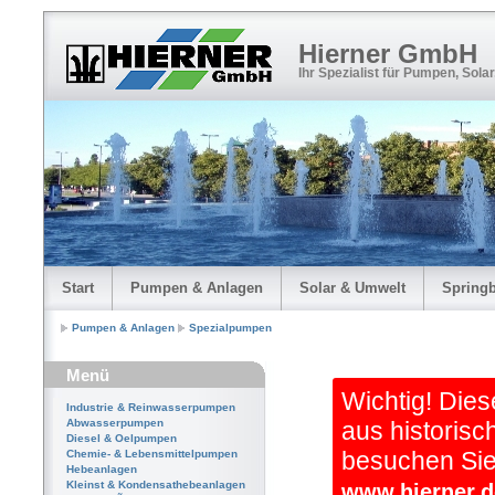
Hierner GmbH
Ihr Spezialist für Pumpen, Sola
Start
Pumpen & Anlagen
Solar & Umwelt
Spring
Pumpen & Anlagen
Spezialpumpen
Menü
Wichtig! Dies
Industrie & Reinwasserpumpen
Abwasserpumpen
aus historisc
Diesel & Oelpumpen
besuchen Sie 
Chemie- & Lebensmittelpumpen
Hebeanlagen
Kleinst & Kondensathebeanlagen
www.hierner.d