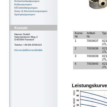
Schwimmbadpumpen
Kolbenpumpen
KÃ¼hlmittelpumpen
Solar & Gleichstrompumpen
Spielplatzpumpen
Kontakt
Kurve-
Artikel-
Typ
Hierner GmbH
Nr.
Nr.
Vaterstettener Weg 2
D-85599 Parsdorf
1
7003637
X2
J7L
Telefon +49-89-4506410
2
7003638
X2
hierner(at)hierner(dot)de
J7L
3
7003639
X2
J7L
4
7003640
X2
J7L
Leistungskurve