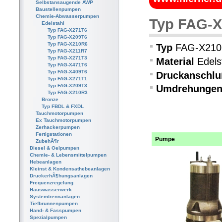
Selbstansaugende AWP
Baustellenpumpen
Chemie-Abwasserpumpen
Typ FAG-
Edelstahl
Typ FAG-X271T6
Typ FAG-X209T6
Typ FAG-X210R6
Typ
FAG-X21
Typ FAG-X211R7
Typ FAG-X271T3
Material
Edels
Typ FAG-X471T6
Typ FAG-X409T6
Druckanschl
Typ FAG-X271T1
Typ FAG-X209T3
Umdrehunge
Typ FAG-X210R3
Bronze
Typ FBDL & FXDL
Tauchmotorpumpen
Ex Tauchmotorpumpen
Zerhackerpumpen
Fertigstationen
Pumpe
ZubehÃ¶r
Diesel & Oelpumpen
Chemie- & Lebensmittelpumpen
Hebeanlagen
Kleinst & Kondensathebeanlagen
DruckerhÃ¶hungsanlagen
Frequenzregelung
Hauswasserwerk
Systemtrennanlagen
Tiefbrunnenpumpen
Hand- & Fasspumpen
Spezialpumpen