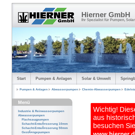
Hierner GmbH
Ihr Spezialist für Pumpen, Sola
Start
Pumpen & Anlagen
Solar & Umwelt
Spring
Pumpen & Anlagen
Abwasserpumpen
Chemie-Abwasserpumpen
Edelst
Menü
Wichtig! Dies
Industrie & Reinwasserpumpen
Abwasserpumpen
aus historisc
Flachsaugpumpen
besuchen Sie 
Schacht-EntwÃ¤sserung 10mm
Schacht-EntwÃ¤sserung 50mm
GestÃ¤ngepumpen
www.hierner.d