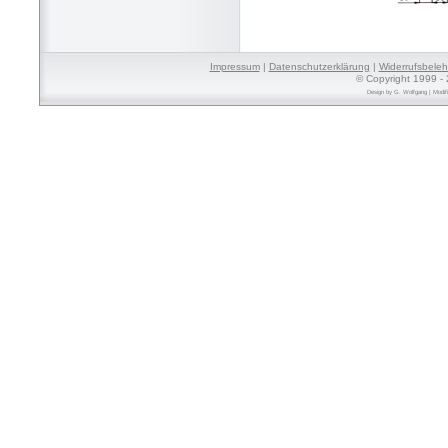
Impressum
|
Datenschutzerklärung
|
Widerrufsbele
© Copyright 1999 - 
Design by
G. Wolfgang
| Modif