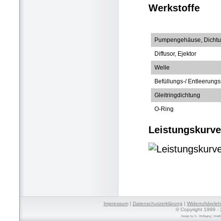
Werkstoffe
Pumpengehäuse, Dichtu
Diffusor, Ejektor
Welle
Befüllungs-/ Entleerung
Gleitringdichtung
O-Ring
Leistungskurve
Impressum
|
Datenschutzerklärung
|
Widerrufsbele
© Copyright 1999 - 
Design by
G. Wolfgang
| Modif