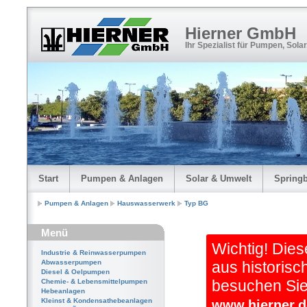
Hierner GmbH
Ihr Spezialist für Pumpen, Sola
Start
Pumpen & Anlagen
Solar & Umwelt
Spring
Pumpen & Anlagen
Hauswasserwerk
Typ BG
Menü
Wichtig! Dies
Industrie & Reinwasserpumpen
Abwasserpumpen
aus historisc
Diesel & Oelpumpen
besuchen Sie 
Chemie- & Lebensmittelpumpen
Hebeanlagen
Kleinst & Kondensathebeanlagen
www.hierner.d