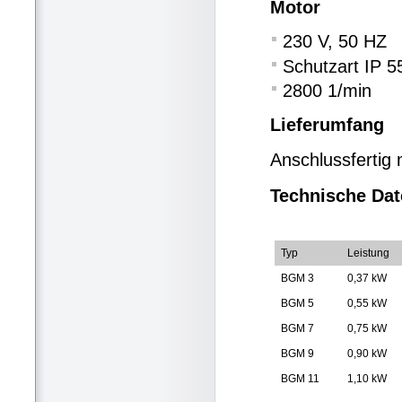
Motor
230 V, 50 HZ
Schutzart IP 55
2800 1/min
Lieferumfang
Anschlussfertig
Technische Dat
Typ
Leistung
BGM 3
0,37 kW
BGM 5
0,55 kW
BGM 7
0,75 kW
BGM 9
0,90 kW
BGM 11
1,10 kW