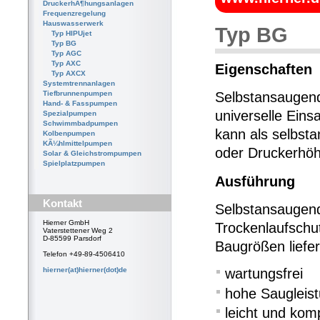
DruckerhÃ¶hungsanlagen
Frequenzregelung
Hauswasserwerk
Typ BG
Typ HIPUjet
Typ BG
Typ AGC
Typ AXC
Eigenschaften
Typ AXCX
Systemtrennanlagen
Tiefbrunnenpumpen
Selbstansaugend
Hand- & Fasspumpen
universelle Eins
Spezialpumpen
Schwimmbadpumpen
kann als selbs
Kolbenpumpen
KÃ¼hlmittelpumpen
oder Druckerhöh
Solar & Gleichstrompumpen
Spielplatzpumpen
Ausführung
Kontakt
Selbstansaugend
Hierner GmbH
Trockenlaufschut
Vaterstettener Weg 2
D-85599 Parsdorf
Baugrößen liefer
Telefon +49-89-4506410
hierner(at)hierner(dot)de
wartungsfrei
hohe Saugleist
leicht und kom