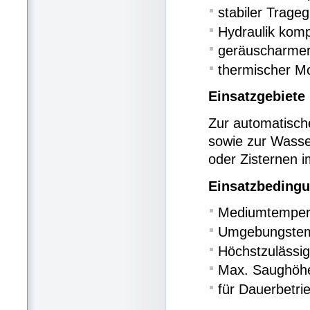
stabiler Trage
Hydraulik komp
geräuscharmer
thermischer M
Einsatzgebiete
Zur automatisc
sowie zur Wasse
oder Zisternen i
Einsatzbeding
Mediumtempera
Umgebungstem
Höchstzulässi
Max. Saughöh
für Dauerbetri