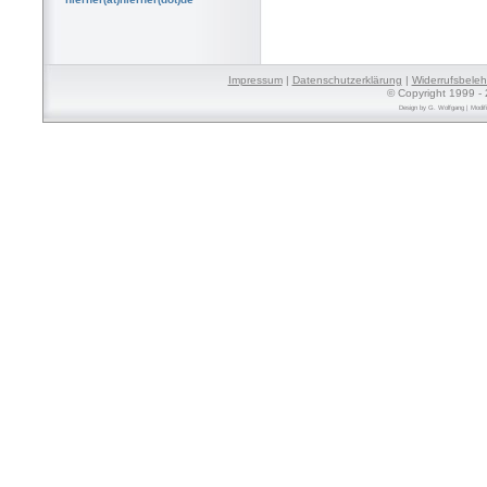
Impressum
|
Datenschutzerklärung
|
Widerrufsbele
© Copyright 1999 - 
Design by
G. Wolfgang
| Modif