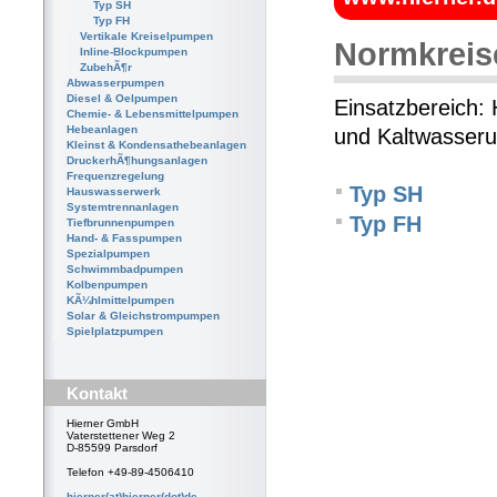
Typ SH
Typ FH
Vertikale Kreiselpumpen
Normkrei
Inline-Blockpumpen
ZubehÃ¶r
Abwasserpumpen
Diesel & Oelpumpen
Einsatzbereich: 
Chemie- & Lebensmittelpumpen
Hebeanlagen
und Kaltwasser
Kleinst & Kondensathebeanlagen
DruckerhÃ¶hungsanlagen
Frequenzregelung
Typ SH
Hauswasserwerk
Systemtrennanlagen
Typ FH
Tiefbrunnenpumpen
Hand- & Fasspumpen
Spezialpumpen
Schwimmbadpumpen
Kolbenpumpen
KÃ¼hlmittelpumpen
Solar & Gleichstrompumpen
Spielplatzpumpen
Kontakt
Hierner GmbH
Vaterstettener Weg 2
D-85599 Parsdorf
Telefon +49-89-4506410
hierner(at)hierner(dot)de